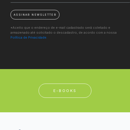
ASSINAR NEWSLETTER
*Aceito que o endereço de e-mail cadastrado será coletado e
armazenado até solicitado o descadastro, de acordo com a nossa
Política de Privacidade.
E-BOOKS