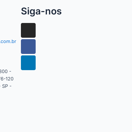
Siga-nos
.com.br
800 -
76-120
 SP -