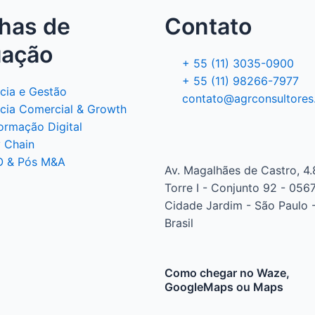
lhas de
Contato
uação
+ 55 (11) 3035-0900
+ 55 (11) 98266-7977
ncia e Gestão
contato@agrconsultores
ncia Comercial & Growth
ormação Digital
 Chain
O & Pós M&A
Av. Magalhães de Castro, 4.
Torre I - Conjunto 92 - 056
Cidade Jardim - São Paulo -
Brasil
Como chegar no Waze,
GoogleMaps ou Maps