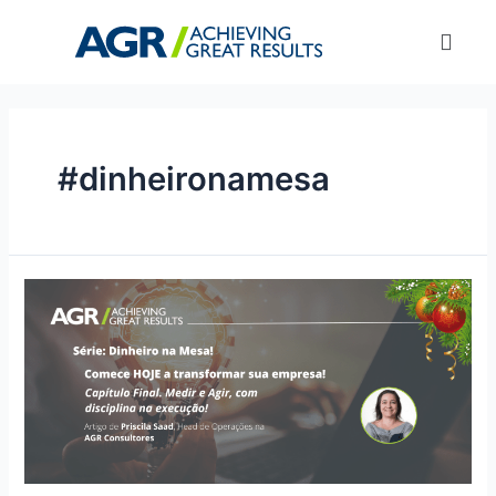
#dinheironamesa