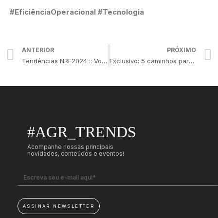
#EficiênciaOperacional #Tecnologia
ANTERIOR
PRÓXIMO
Tendências NRF2024 :: Você está pronto para mudar o jogo?
Exclusivo: 5 caminhos para aumentar as vendas de HPPC em fármacias
#AGR_TRENDS
Acompanhe nossas principais
novidades, conteúdos e eventos!
ASSINAR NEWSLETTER