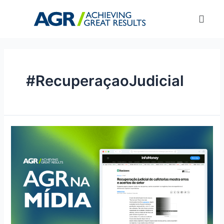
#RecuperaçaoJudicial