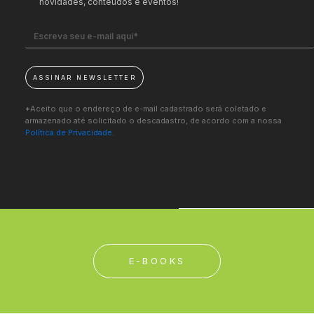
novidades, conteúdos e eventos!
ASSINAR NEWSLETTER
*Aceito que o endereço de e-mail cadastrado será coletado e
armazenado até solicitado o descadastro, de acordo com a nossa
Política de Privacidade.
E-BOOKS