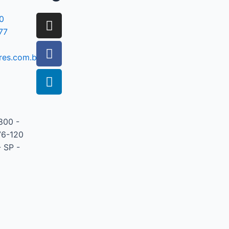
0
77
res.com.br
800 -
76-120
 SP -