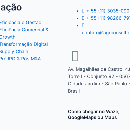
uação
+ 55 (11) 3035-090
+ 55 (11) 98266-79
Eficiência e Gestão
Eficiência Comercial &
contato@agrconsulto
Growth
Transformação Digital
Supply Chain
Pré IPO & Pós M&A
Av. Magalhães de Castro, 4.
Torre I - Conjunto 92 - 056
Cidade Jardim - São Paulo -
Brasil
Como chegar no Waze,
GoogleMaps ou Maps