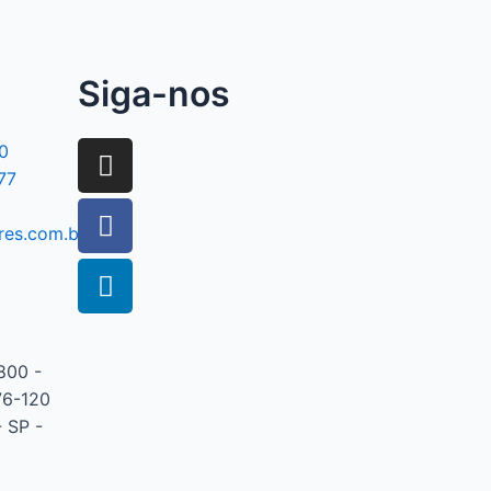
Siga-nos
0
77
res.com.br
800 -
76-120
 SP -