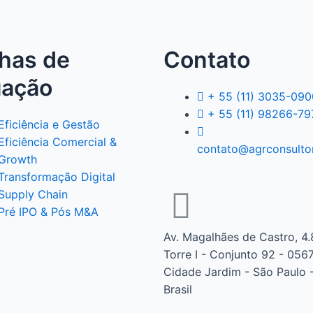
lhas de
Contato
uação
+ 55 (11) 3035-090
+ 55 (11) 98266-79
Eficiência e Gestão
Eficiência Comercial &
contato@agrconsulto
Growth
Transformação Digital
Supply Chain
Pré IPO & Pós M&A
Av. Magalhães de Castro, 4.
Torre I - Conjunto 92 - 056
Cidade Jardim - São Paulo -
Brasil