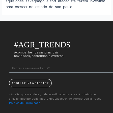
aquisicoes-savegnago-e-fort-atacadista-fazem-investida-
para-crescer-no-estado-de-sao-paulo
#AGR_TRENDS
Acompanhe nossas principais
novidades, conteúdos e eventos!
ASSINAR NEWSLETTER
*Aceito que o endereço de e-mail cadastrado será coletado e
armazenado até solicitado o descadastro, de acordo com a nossa
Política de Privacidade.