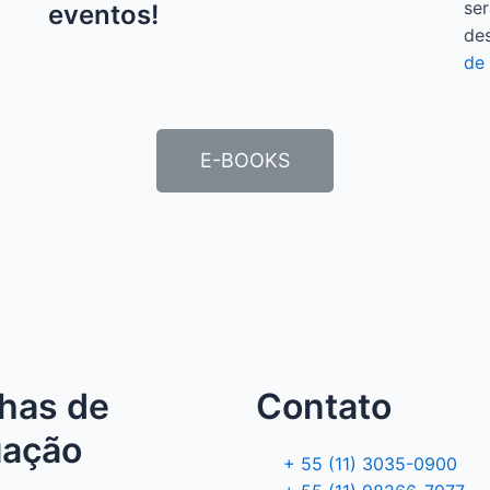
ser
eventos!
de
de 
E-BOOKS
lhas de
Contato
uação
+ 55 (11) 3035-0900