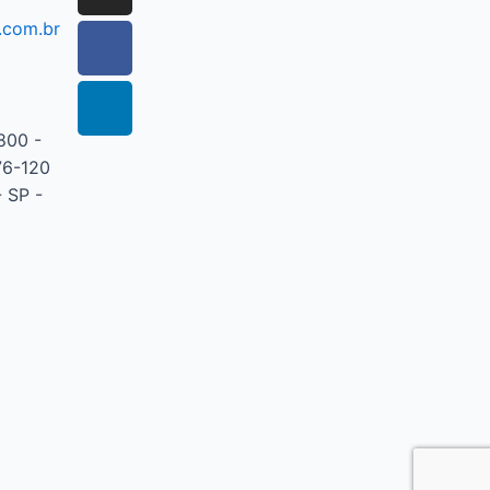
.com.br
800 -
76-120
 SP -