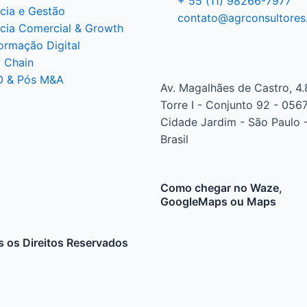
+ 55 (11) 98266-7977
ncia e Gestão
contato@agrconsultores
ncia Comercial & Growth
ormação Digital
 Chain
O & Pós M&A
Av. Magalhães de Castro, 4.
Torre I - Conjunto 92 - 056
Cidade Jardim - São Paulo -
Brasil
Como chegar no Waze,
GoogleMaps ou Maps
 os Direitos Reservados